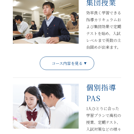
集団授業
効率良く学習できる
指導カリキュラムお
よび集団効果で定期
テストを始め、入試
レベルまで英数の土
台固めが出来ます。
コース内容を見る
個別指導
PAS
1人ひとりに合った
学習プランで高校の
授業、定期テスト、
入試対策などの様々