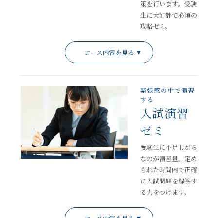
策を行います。受験
生に大好評で必須の
攻略ゼミ。
コース内容を見る
緊張感の中で演習
する
入試演習
ゼミ
受験生に不足しがち
なのが演習量。定め
られた時間内で正確
に入試問題を解答す
る力をつけます。