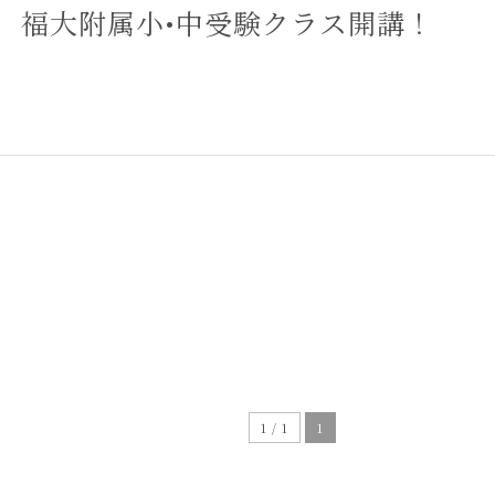
福大附属小•中受験クラス開講！
1 / 1
1