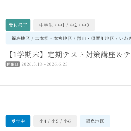
受付終了
中学生
中1
中2
中3
福島地区
二本松・本宮地区
郡山・須賀川地区
いわ
【1学期末】定期テスト対策講座＆
2026.5.18〜2026.6.23
開催日
受付中
小4
小5
小6
福島地区