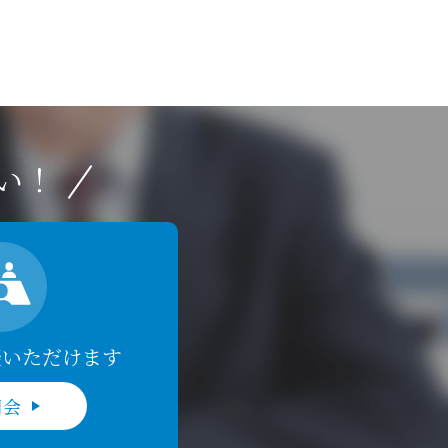
い！
談いただけます
明会